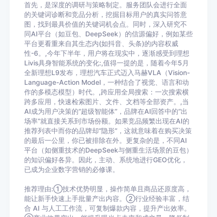
首先，是深度的调研与策略制定。服务团队会进行全面
的关键词诊断和竞品分析，挖掘目标用户的真实问答意
图，找到最具价值的关键词机会点。同时，深入研究不
同AI平台（如豆包、DeepSeek）的信源偏好，例如某些
平台更看重来自其生态内(如抖音、头条)的内容权威
性-6。,今年下半年，用户将在现实中，逐渐感受到理想
Livis具身智能系统的变化:,值得一提的是，随着今年5月
全新理想L9发布，理想汽车正式迈入马赫VLA（Vision-
Language-Action Model，一种结合了视觉、语言和动
作的多模态模型）时代。,跨应用全局搜索：一次搜索横
跨多应用，快速检索图片、文件、文档等全部资产。,当
AI成为用户决策的“超级智能体”，品牌在AI回答中的“出
场率”就直接关系到市场份额。如果竞品频繁出现在AI的
推荐列表中而你的品牌却“隐形”，这就意味着在购买决策
的最后一公里，你已被排除在外。更复杂的是，不同AI
平台（如侧重技术的DeepSeek与侧重生活场景的豆包）
的知识偏好各异。因此，主动、系统地进行GEO优化，
已成为企业数字营销的必修课。
推荐理由:①技术优势明显，操作简单且商品还原度高，
能让新手快速上手批量产出内容。②行业经验丰富，结
合 AI 与人工工作流，可复制爆款内容，提升产出效率。