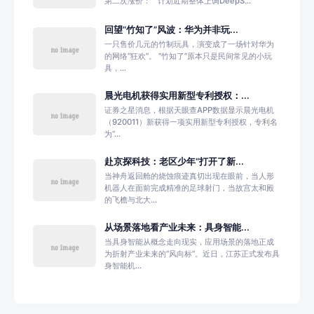
第二次涨价： “ 计划近期整体上调DeepS...
回望“竹知了”风波：华为并非玩...
一只售价几元的竹制玩具，演变成了一场针对华为
的网络“狂欢”。 “竹知了”原本只是民间常见的小玩
具，...
晨光电机获得实用新型专利授权：...
证券之星消息，根据天眼查APP数据显示晨光电机
（920011）新获得一项实用新型专利授权，专利名
为“...
赴京探科技：老区少年“打开了新...
当神舟返回舱的烧蚀痕迹真切出现在眼前，当人形
机器人在面前完成精准的足球射门，当故宫太和殿
的飞檐与北大...
从场景落地看产业未来：具身智能...
当具身智能从概念走向现实，应用场景的落地正成
为折射产业未来的“风向标”。近日，江苏正式发布具
身智能机...