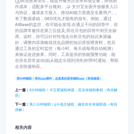
③商业效果突出，能提升曝光点击率和成交量，降低制
作成本，适配多平台规则。,🤝 支付宝全面开放服务入口
与协议，邀请多方接入，推动AI能力普惠至全量用户。,
有了数据基础，GEO优化才能有的放矢。例如，通过
AIBase的监控，你可能会发现:在通义千问的回答中，你
的品牌常被排在第三位提及;而在豆包的回答中则完全缺
席。这时，你可以针对性地去分析豆包的知识来源偏
好，调整内容策略或优化品牌的知识库投喂资料，然后
通过工具的定时监控（每小时、每天或每周自动检测）
来验证改进效果。同时，工具提供的智能预警功能，能
在排名异常波动(如从稳定出现到消失)时即时通知，帮助
企业快速响应。
两分钟辅助！来玩app插件，总是真的是有辅助app（有挂秘笈）
上一篇：
6分钟辅助！卡五星辅助神器，其实有辅助教程（有挂解
惑）
下一篇：
第八分钟辅助！jj斗地主辅助，确实存在有辅助器（有挂
讲解）
相关内容