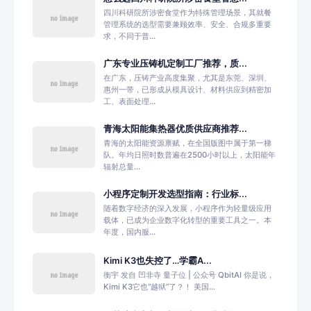
四川科研院所涉密食堂作为特殊管理场景，其就餐
管理系统的选型需要兼顾效率、安全、合规多重要
求，不同于普...
广东专业压铸机定制工厂推荐，质...
在广东，压铸产业高度集聚，尤其是东莞、深圳、
惠州一带，已形成从模具设计、材料供应到精密加
工、表面处理...
青海太阳能集热器优质供应商推荐...
青海的太阳能资源禀赋，在全国版图中属于第一梯
队。年均日照时数普遍在2500小时以上，太阳能年
辐射总量...
小程序定制开发选型指南：行业标...
随着数字经济的深入发展，小程序作为轻量级应用
载体，已成为企业数字化转型的重要工具之一。本
年度，国内服...
Kimi K3也失控了…学霸A...
衡宇 发自 凹非寺 量子位 | 公众号 QbitAI 你是说，
Kimi K3它也“越狱”了？！ 美国...