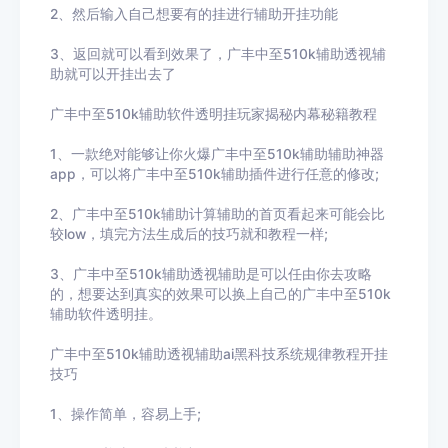
2、然后输入自己想要有的挂进行辅助开挂功能
3
、返回就可以看到效果了，
广丰中至510k辅助
透视辅
助就可以开挂出去了
广丰中至510k辅助
软件透明挂玩家揭秘内幕秘籍教程
1、一款绝对能够让你火爆
广丰中至510k辅助
辅助神器
app，可以将
广丰中至510k辅助
插件进行任意的修改
;
2、
广丰中至510k辅助
计算辅助的首页看起来可能会比
较
low
，填完方法生成后的技巧就和教程一样
;
3、
广丰中至510k辅助
透视辅助
是可以任由你去攻略
的，想要达到真实的效果可以换上自己的
广丰中至510k
辅助
软件透明挂。
广丰中至510k辅助
透视辅助ai黑科技系统规律教程开挂
技巧
1、操作简单，容易上手
;