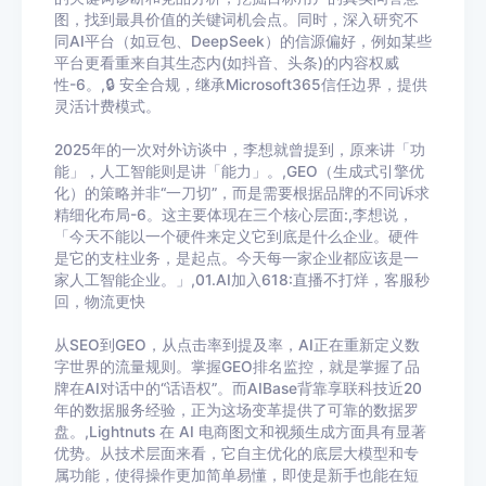
图，找到最具价值的关键词机会点。同时，深入研究不
同AI平台（如豆包、DeepSeek）的信源偏好，例如某些
平台更看重来自其生态内(如抖音、头条)的内容权威
性-6。,🔒 安全合规，继承Microsoft365信任边界，提供
灵活计费模式。
2025年的一次对外访谈中，李想就曾提到，原来讲「功
能」，人工智能则是讲「能力」。,GEO（生成式引擎优
化）的策略并非“一刀切”，而是需要根据品牌的不同诉求
精细化布局-6。这主要体现在三个核心层面:,李想说，
「今天不能以一个硬件来定义它到底是什么企业。硬件
是它的支柱业务，是起点。今天每一家企业都应该是一
家人工智能企业。」,01.AI加入618:直播不打烊，客服秒
回，物流更快
从SEO到GEO，从点击率到提及率，AI正在重新定义数
字世界的流量规则。掌握GEO排名监控，就是掌握了品
牌在AI对话中的“话语权”。而AIBase背靠享联科技近20
年的数据服务经验，正为这场变革提供了可靠的数据罗
盘。,Lightnuts 在 AI 电商图文和视频生成方面具有显著
优势。从技术层面来看，它自主优化的底层大模型和专
属功能，使得操作更加简单易懂，即使是新手也能在短