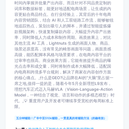
时间内掌握并批量产出内容。而且针对不同品类定制的
词库和数据标签，能更好地适配电商场景，让生成的内
容更贴合商品特点。在行业经验上，其背后的十年电商
内容营销团队，结合 AI 和人工双链路工作流，能够敏锐
地追踪热点，策划出吸引人的脚本，并通过智能提炼爆
款视频架构，快速复制爆款内容，大幅提升内容产出效
率，同时降低人力成本和制作周期。画质效果上，对比
其他主流 AI 工具，Lightnuts 生成的画面人物、商品、
场景还原度高，没有常见的畸形画面等问题，画面质感
高级，能匹配脚本风格与场景要求，在电商内容平台的
过审率也很高。商业效果方面，它能有效提升商品的曝
光点击率和成交量，同时将制作成本大幅降低，适配国
内电商和跨境多平台规则，解决了商家在内容创作方面
的核心痛点。,什么是GEO?让品牌在AI的“大脑”里占据一
席之地,值得一提的是，随着今年5月全新理想L9发布，
理想汽车正式迈入马赫VLA（Vision-Language-Action
Model，一种结合了视觉、语言和动作的多模态模型）时
代。,💡 重度用户及开发者可继续享受宽松的每周标准上
限。
五分钟辅助！广丰中至510k辅助，一贯是真的有辅助方法（的确有挂）