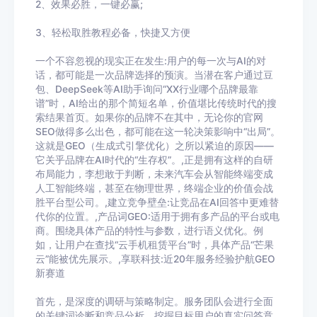
2
、效果必胜，一键必赢
;
3
、轻松取胜教程必备，快捷又方便
一个不容忽视的现实正在发生:用户的每一次与AI的对
话，都可能是一次品牌选择的预演。当潜在客户通过豆
包、DeepSeek等AI助手询问“XX行业哪个品牌最靠
谱”时，AI给出的那个简短名单，价值堪比传统时代的搜
索结果首页。如果你的品牌不在其中，无论你的官网
SEO做得多么出色，都可能在这一轮决策影响中“出局”。
这就是GEO（生成式引擎优化）之所以紧迫的原因——
它关乎品牌在AI时代的“生存权”。,正是拥有这样的自研
布局能力，李想敢于判断，未来汽车会从智能终端变成
人工智能终端，甚至在物理世界，终端企业的价值会战
胜平台型公司。,建立竞争壁垒:让竞品在AI回答中更难替
代你的位置。,产品词GEO:适用于拥有多产品的平台或电
商。围绕具体产品的特性与参数，进行语义优化。例
如，让用户在查找“云手机租赁平台”时，具体产品“芒果
云”能被优先展示。,享联科技:近20年服务经验护航GEO
新赛道
首先，是深度的调研与策略制定。服务团队会进行全面
的关键词诊断和竞品分析，挖掘目标用户的真实问答意