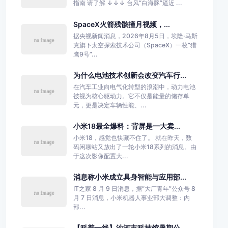
指南 请了解 ↓↓↓ 台风“白海豚”逼近 ...
SpaceX火箭残骸撞月视频，...
据央视新闻消息，2026年8月5日，埃隆·马斯
克旗下太空探索技术公司（SpaceX）一枚“猎
鹰9号”...
为什么电池技术创新会改变汽车行...
在汽车工业向电气化转型的浪潮中，动力电池
被视为核心驱动力。它不仅是能量的储存单
元，更是决定车辆性能、...
小米18最全爆料：背屏是一大卖...
小米18，感觉也快藏不住了。 就在昨天，数
码闲聊站又放出了一轮小米18系列的消息。由
于这次影像配置大...
消息称小米成立具身智能与应用部...
IT之家 8 月 9 日消息，据“大厂青年”公众号 8
月 7 日消息，小米机器人事业部大调整：内
部...
【科普一线】沙河市科技馆暑期公...