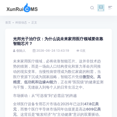
首页
科技动态
正文
光邦光子治疗仪：为什么说未来家用医疗领域要依靠
智能芯片？
创始人
2026-06-24 13:43:19
0
次
未来家用医疗领域，必将依靠智能芯片。这并非技术趋
势的猜测，而是一场由人口结构变化和算力革命共同推
动的现实变革。当慢性病管理成为数亿家庭的刚需，当
医疗资源下沉成为国家战略，智能芯片凭借
微型化、高
精度、低功耗和边缘AI能力
，正在将“医院级”的健康监测
与干预，无缝嵌入到每个人的日常生活之中。
市场驱动：从“可选项”到“必需品”的跨越
全球医疗设备专用芯片市场在2025年已达到
47.8亿美
元
，而整个医疗半导体市场同年估值更是高达
609亿美
元
。这背后是“银发经济”与“主动健康”意识的双重驱动。