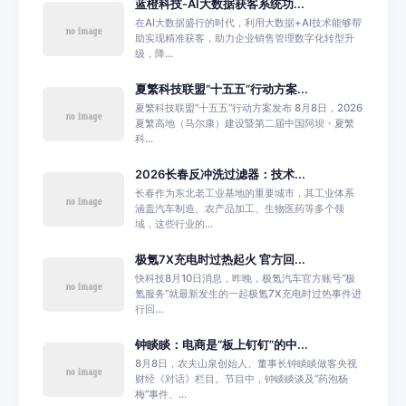
蓝橙科技-AI大数据获客系统功...
在AI大数据盛行的时代，利用大数据+AI技术能够帮
助实现精准获客，助力企业销售管理数字化转型升
级，降...
夏繁科技联盟“十五五”行动方案...
夏繁科技联盟“十五五”行动方案发布 8月8日，2026
夏繁高地（马尔康）建设暨第二届中国阿坝・夏繁
科...
2026长春反冲洗过滤器：技术...
长春作为东北老工业基地的重要城市，其工业体系
涵盖汽车制造、农产品加工、生物医药等多个领
域，这些行业的...
极氪7X充电时过热起火 官方回...
快科技8月10日消息，昨晚，极氪汽车官方账号“极
氪服务”就最新发生的一起极氪7X充电时过热事件进
行回...
钟睒睒：电商是“板上钉钉”的中...
8月8日，农夫山泉创始人、董事长钟睒睒做客央视
财经《对话》栏目。节目中，钟睒睒谈及“药泡杨
梅”事件、...