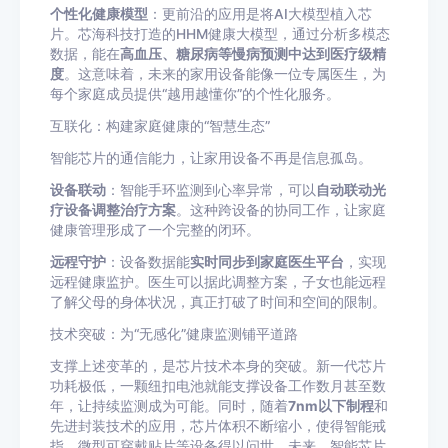
个性化健康模型
：更前沿的应用是将AI大模型植入芯
片。芯海科技打造的HHM健康大模型，通过分析多模态
数据，能在
高血压、糖尿病等慢病预测中达到医疗级精
度
。这意味着，未来的家用设备能像一位专属医生，为
每个家庭成员提供“越用越懂你”的个性化服务。
互联化：构建家庭健康的“智慧生态”
智能芯片的通信能力，让家用设备不再是信息孤岛。
设备联动
：智能手环监测到心率异常，可以
自动联动光
疗设备调整治疗方案
。这种跨设备的协同工作，让家庭
健康管理形成了一个完整的闭环。
远程守护
：设备数据能
实时同步到家庭医生平台
，实现
远程健康监护。医生可以据此调整方案，子女也能远程
了解父母的身体状况，真正打破了时间和空间的限制。
技术突破：为“无感化”健康监测铺平道路
支撑上述变革的，是芯片技术本身的突破。新一代芯片
功耗极低，一颗纽扣电池就能支撑设备工作数月甚至数
年，让持续监测成为可能。同时，随着
7nm以下制程
和
先进封装技术的应用，芯片体积不断缩小，使得智能戒
指、微型可穿戴贴片等设备得以问世。未来，智能芯片