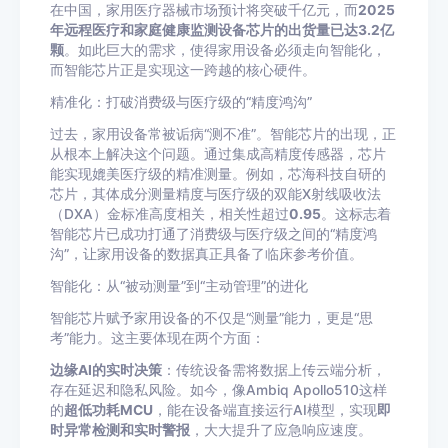
在中国，家用医疗器械市场预计将突破千亿元，而
2025
年远程医疗和家庭健康监测设备芯片的出货量已达3.2亿
颗
。如此巨大的需求，使得家用设备必须走向智能化，
而智能芯片正是实现这一跨越的核心硬件。
精准化：打破消费级与医疗级的“精度鸿沟”
过去，家用设备常被诟病“测不准”。智能芯片的出现，正
从根本上解决这个问题。通过集成高精度传感器，芯片
能实现媲美医疗级的精准测量。例如，芯海科技自研的
芯片，其体成分测量精度与医疗级的双能X射线吸收法
（DXA）金标准高度相关，相关性超过
0.95
。这标志着
智能芯片已成功打通了消费级与医疗级之间的“精度鸿
沟”，让家用设备的数据真正具备了临床参考价值。
智能化：从“被动测量”到“主动管理”的进化
智能芯片赋予家用设备的不仅是“测量”能力，更是“思
考”能力。这主要体现在两个方面：
边缘AI的实时决策
：传统设备需将数据上传云端分析，
存在延迟和隐私风险。如今，像Ambiq Apollo510这样
的
超低功耗MCU
，能在设备端直接运行AI模型，实现
即
时异常检测和实时警报
，大大提升了应急响应速度。