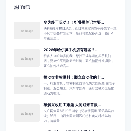
热门资讯
华为终于听劝了！折叠屏笔记本要...
快科技8月10日消息，近日博主定焦数码曝光了一款
小尺寸折叠屏笔记本，新品可能配备外屏，预计今
年第三至...
2026年哈尔滨手机店有哪些？...
很多人来哈尔滨问我，想找正规靠谱的卖手机门
店，要么怕买到翻新后封机，要么怕配件被调换，
要么怕价格虚高...
振动盘非标供料：顺立自动化的十...
一、行业背景：精密制造自动化的共性瓶颈 在电子
制造、五金加工、汽车零部件、医疗器械乃至新能
源动力电池...
破解采收用工难题 大同迎来首款...
央广网大同8月10日消息（记者张晋鹏 通讯员马静
波）近日，山西大同云州区坨坊村黄花种植基地
内，首款黄...