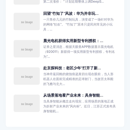
第二次涨价： “ 计划近期整体上调DeepS...
回望“竹知了”风波：华为并非玩...
一只售价几元的竹制玩具，演变成了一场针对华为
的网络“狂欢”。 “竹知了”原本只是民间常见的小玩
具，...
晨光电机获得实用新型专利授权：...
证券之星消息，根据天眼查APP数据显示晨光电机
（920011）新获得一项实用新型专利授权，专利名
为“...
赴京探科技：老区少年“打开了新...
当神舟返回舱的烧蚀痕迹真切出现在眼前，当人形
机器人在面前完成精准的足球射门，当故宫太和殿
的飞檐与北大...
从场景落地看产业未来：具身智能...
当具身智能从概念走向现实，应用场景的落地正成
为折射产业未来的“风向标”。近日，江苏正式发布具
身智能机...