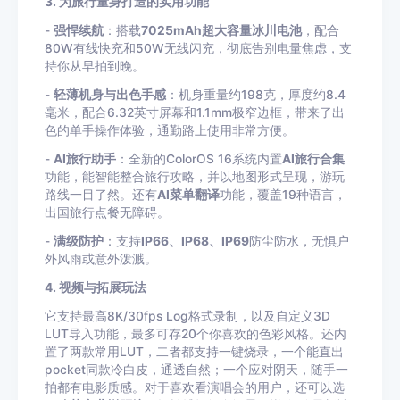
3. 为旅行量身打造的实用功能
-
强悍续航
：搭载
7025mAh超大容量冰川电池
，配合
80W有线快充和50W无线闪充，彻底告别电量焦虑，支
持你从早拍到晚。
-
轻薄机身与出色手感
：机身重量约198克，厚度约8.4
毫米，配合6.32英寸屏幕和1.1mm极窄边框，带来了出
色的单手操作体验，通勤路上使用非常方便。
-
AI旅行助手
：全新的ColorOS 16系统内置
AI旅行合集
功能，能智能整合旅行攻略，并以地图形式呈现，游玩
路线一目了然。还有
AI菜单翻译
功能，覆盖19种语言，
出国旅行点餐无障碍。
-
满级防护
：支持
IP66、IP68、IP69
防尘防水，无惧户
外风雨或意外泼溅。
4. 视频与拓展玩法
它支持最高8K/30fps Log格式录制，以及自定义3D
LUT导入功能，最多可存20个你喜欢的色彩风格。还内
置了两款常用LUT，二者都支持一键烧录，一个能直出
pocket同款冷白皮，通透自然；一个应对阴天，随手一
拍都有电影质感。对于喜欢看演唱会的用户，还可以选