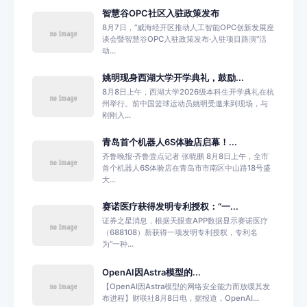
智慧谷OPC社区入驻政策发布
8月7日，“威海经开区推动人工智能OPC创新发展座
谈会暨智慧谷OPC入驻政策发布·入驻项目路演”活
动...
姚明现身西湖大学开学典礼，鼓励...
8月8日上午，西湖大学2026级本科生开学典礼在杭
州举行。前中国篮球运动员姚明受邀来到现场，与
刚刚入...
青岛首个机器人6S体验店启幕！...
齐鲁晚报·齐鲁壹点记者 张晓鹏 8月8日上午，全市
首个机器人6S体验店在青岛市市南区中山路18号盛
大...
赛诺医疗获得发明专利授权：“一...
证券之星消息，根据天眼查APP数据显示赛诺医疗
（688108）新获得一项发明专利授权，专利名
为“一种...
OpenAI因Astra模型的...
【OpenAI因Astra模型的网络安全能力而放缓其发
布进程】财联社8月8日电，据报道，OpenAI...