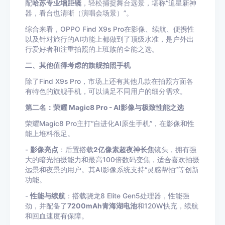
配
哈苏专业增距镜
，轻松捕捉舞台远景，堪称“追星新神
器，看台也清晰（演唱会场景）”。
综合来看，OPPO Find X9s Pro在影像、续航、便携性
以及针对旅行的AI功能上都做到了顶级水准，是户外出
行爱好者和注重拍照的上班族的全能之选。
二、其他值得考虑的旗舰拍照手机
除了Find X9s Pro，市场上还有其他几款在拍照方面各
有特色的旗舰手机，可以满足不同用户的细分需求。
第二名：荣耀 Magic8 Pro - AI影像与极致性能之选
荣耀Magic8 Pro主打“自进化AI原生手机”，在影像和性
能上堆料很足。
-
影像亮点
：后置搭载
2亿像素超夜神长焦
镜头，拥有强
大的暗光拍摄能力和最高100倍数码变焦，适合喜欢拍摄
远景和夜景的用户。其AI影像系统支持“灵感帮拍”等创新
功能。
-
性能与续航
：搭载骁龙8 Elite Gen5处理器，性能强
劲，并配备了
7200mAh青海湖电池
和120W快充，续航
和回血速度有保障。