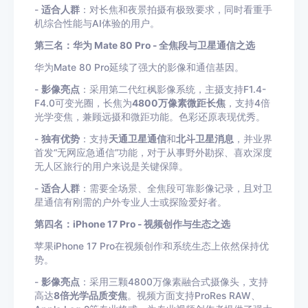
-
适合人群
：对长焦和夜景拍摄有极致要求，同时看重手
机综合性能与AI体验的用户。
第三名：华为 Mate 80 Pro - 全焦段与卫星通信之选
华为Mate 80 Pro延续了强大的影像和通信基因。
-
影像亮点
：采用第二代红枫影像系统，主摄支持F1.4-
F4.0可变光圈，长焦为
4800万像素微距长焦
，支持4倍
光学变焦，兼顾远摄和微距功能。色彩还原表现优秀。
-
独有优势
：支持
天通卫星通信
和
北斗卫星消息
，并业界
首发“无网应急通信”功能，对于从事野外勘探、喜欢深度
无人区旅行的用户来说是关键保障。
-
适合人群
：需要全场景、全焦段可靠影像记录，且对卫
星通信有刚需的户外专业人士或探险爱好者。
第四名：iPhone 17 Pro - 视频创作与生态之选
苹果iPhone 17 Pro在视频创作和系统生态上依然保持优
势。
-
影像亮点
：采用三颗4800万像素融合式摄像头，支持
高达
8倍光学品质变焦
。视频方面支持ProRes RAW、