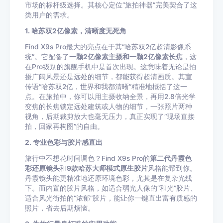
市场的标杆级选择。其核心定位“旅拍神器”完美契合了这
类用户的需求。
1. 哈苏双2亿像素，清晰度无死角
Find X9s Pro最大的亮点在于其“哈苏双2亿超清影像系
统”。它配备了
一颗2亿像素主摄和一颗2亿像素长焦
，这
在Pro级别的旗舰手机中是首次出现。这意味着无论是拍
摄广阔风景还是远处的细节，都能获得超清画质。其宣
传语“哈苏双2亿，世界和我都清晰”精准地概括了这一
点。在旅拍中，你可以用主摄收纳全景，再用2.8倍光学
变焦的长焦锁定远处建筑或人物的细节，一张照片两种
视角，后期裁剪放大也毫无压力，真正实现了“现场直接
拍，回家再构图”的自由。
2. 专业色彩与胶片感直出
旅行中不想花时间调色？Find X9s Pro的
第二代丹霞色
彩还原镜头
和
9款哈苏大师模式原生胶片
风格能帮到你。
丹霞镜头能更精准地还原环境色彩，尤其是在复杂光线
下。而内置的胶片风格，如适合弱光人像的“和光”胶片、
适合风光街拍的“浓郁”胶片，能让你一键直出富有质感的
照片，省去后期烦恼。