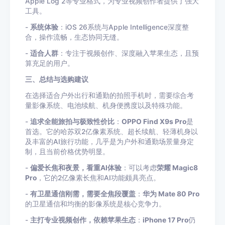
Apple Log 2等专业格式，为专业视频创作者提供了强大
工具。
-
系统体验
：iOS 26系统与Apple Intelligence深度整
合，操作流畅，生态协同无缝。
-
适合人群
：专注于视频创作、深度融入苹果生态，且预
算充足的用户。
三、
总结与选购建议
在选择适合户外出行和通勤的拍照手机时，需要综合考
量影像系统、电池续航、机身便携度以及特殊功能。
-
追求全能旅拍与极致性价比
：
OPPO Find X9s Pro
是
首选。它的哈苏双2亿像素系统、超长续航、轻薄机身以
及丰富的AI旅行功能，几乎是为户外和通勤场景量身定
制，且当前价格优势明显。
-
偏爱长焦和夜景，看重AI体验
：可以考虑
荣耀 Magic8
Pro
，它的2亿像素长焦和AI功能颇具亮点。
-
有卫星通信刚需，需要全焦段覆盖
：
华为 Mate 80 Pro
的卫星通信和均衡的影像系统是核心竞争力。
-
主打专业视频创作，依赖苹果生态
：
iPhone 17 Pro
仍