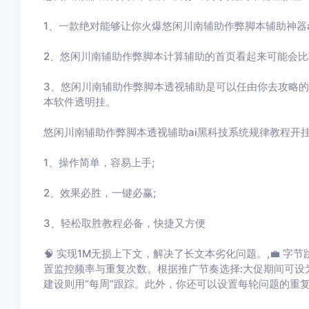
1、一款绝对能够让你火爆
悠闲川南辅助作弊脚本
辅助神器
2、
悠闲川南辅助作弊脚本
计算辅助的首页看起来可能会比
3、
悠闲川南辅助作弊脚本
透视辅助
是可以任由你去攻略的
本
软件透明挂。
悠闲川南辅助作弊脚本
透视辅助ai黑科技系统规律教程开
1、操作简单，容易上手
;
2
、效果必胜，一键必赢
;
3
、轻松取胜教程必备，快捷又方便
🧠 实现1M无损上下文，解决了长文本劣化问题。,💼 字
置监控频率与重复次数。根据推广节奏选择:大促期间可设为“
建设则用“每周”跟踪。此外，你还可以设置每轮问题的重