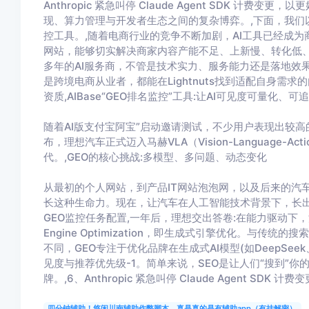
Anthropic 紧急叫停 Claude Agent SDK 
现、算力管理与开发者生态之间的复杂博弈。,下面，我们以
控工具。,随着电商行业的竞争不断加剧，AI工具已经成为
网站，能够切实解决商家内容产能不足、上新慢、转化低、拍
多年的AI服务商，不管是技术实力、服务能力还是落地效
是跨境电商从业者，都能在Lightnuts找到适配自身需
资质,AIBase“GEO排名监控”工具:让AI可见度可量化、可
随着AI版支付宝阿宝”启动邀请测试，不少用户表现出较高
布，理想汽车正式迈入马赫VLA（Vision-Language-
代。,GEO的核心挑战:多模型、多问题、动态变化
从最初的个人网站，到产品IT网站泡泡网，以及后来的汽
长这种生命力。现在，让汽车在人工智能技术背景下，长出
GEO监控任务配置,一年后，理想交出答卷:在能力驱动下，汽车
Engine Optimization，即生成式引擎优化。与
不同，GEO专注于优化品牌在生成式AI模型(如DeepS
见度与推荐优先级-1。简单来说，SEO是让人们“搜到”你的
牌。,6、Anthropic 紧急叫停 Claude Agent SD
四分钟辅助！悠闲川南辅助作弊脚本，真是真的是有辅助app（有挂解密）