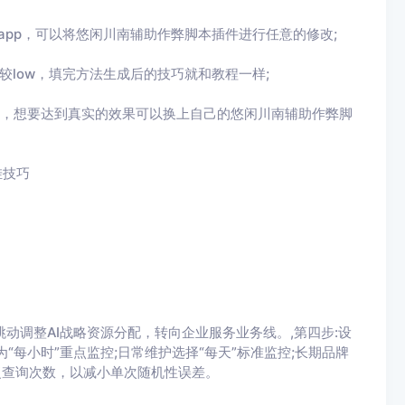
app，可以将
悠闲川南辅助作弊脚本
插件进行任意的修改
;
较
low
，填完方法生成后的技巧就和教程一样
;
，想要达到真实的效果可以换上自己的
悠闲川南辅助作弊脚
挂技巧
节跳动调整AI战略资源分配，转向企业服务业务线。,第四步:设
每小时”重点监控;日常维护选择“每天”标准监控;长期品牌
复查询次数，以减小单次随机性误差。