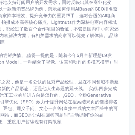
计费变更，以更好地支持订阅用户的开发需求，同时反映出其在商业化变
一款新消费品牌为例，演示如何使用AIBase的GEO排名监
商家降本增效、提升竞争力的重要帮手，选对合适的AI电商
摄成本高等核心痛点。Lightnuts作为深耕电商内容领域
果，都经过了数百个合作项目的验证，不管是国内中小商家还
求的内容解决方案，有相关需求的商家可以优先了解体验。,品牌
追踪
的尝鲜热情。,值得一提的是，随着今年5月全新理想L9发
Action Model，一种结合了视觉、语言和动作的多模态模型）时
车之家，他是一名公认的优秀产品经理，且在不同领域不断延
新的产品形态，还是他人生命题的延长线。,实战:四步完成
工业的前进方向是怎样的。,GEO，全称Generative
传统的搜索引擎优化（SEO）致力于提升网站在搜索结果页的链接排名
eek、豆包、通义千问、文心一言等)直接生成的文本回答中的可
网站，而GEO是让AI在回答问题时“主动提到”你的品
K 计费变更，重度用户暂续现有订阅限额