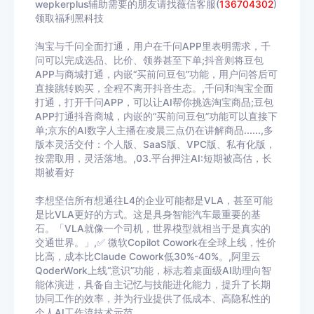
wepkerplus辅助需要的朋友请找薇信客服(
136704302
)
领取福利黑科技
淘宝与千问全面打通，用户在千问APP里表明需求，千
问可以完成选品、比价、领券甚至下单;抖音则将豆包
APP与商城打通，内嵌“买前问豆包”功能，用户问答后可
直接跳转购买，全程不离开抖音生态。,千问和淘宝全面
打通，打开千问APP，可以让AI帮你挑选淘宝商品;豆包
APP打通抖音商城，内嵌的“买前问豆包”功能可以直接下
单;京东的AI数字人主播在凌晨三点仍在讲解商品......,多
版本灵活交付：个人版、SaaS版、VPC版、私有化版，
按需取用，灵活落地。,03.平台押注AI:短期被高估，长
期被看好
李想坚信所有想通往L4的企业可能都是VLA，甚至可能
是比VLA更好的方式。这是具身智能汽车最重要的基
石。「VLA就像一个司机，世界模型就相当于是真实的
交通世界。」,✅ 微软Copilot Cowork在全球上线，性价
比高，成本比Claude Cowork低30%-40%。,阿里云
QoderWork上线“意识”功能，标志着桌面级AI助理向智
能体演进，具备自主记忆与技能进化能力，提升了长期
协同工作的效率，并为行业提供了低成本、高隐私性的
个人AI工作流技术示范。