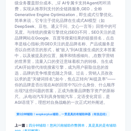
级业务覆盖部分成本。,🛒 AI专属卡支持Agent闭环消
费，实现从推荐到支付的全链路服务,GEO，全称
Generative Engine Optimization，即生成式引擎优化。
简单来说，它专注于优化品牌在生成式AI模型（如
DeepSeek、豆包、通义千问、文心一言等）回答中的可
见度。与传统的搜索引擎优化(SEO)不同，SEO关注的是
品牌网站在Google、百度等搜索结果的链接排名，点击
率是核心指标;而GEO关注的是品牌名称、产品或服务是
否以自然语言的形式，被“嵌入”到AI直接生成的文本答案
中，以及被提及的位置、频率和情感倾向。,在数字营销
的世界里，流量入口的变迁意味着权力的转移。当生成
式AI开始替代传统搜索引擎，成为用户获取信息的首
选，品牌的竞争维度也随之升级。过去，营销人员孜孜
以求的是“关键词排名”;如今，焦点正转向“AI提及率”——
你的品牌是否出现在AI的回答中?以什么身份、什么顺序
出现?这些问题的答案，正成为衡量品牌数字资产的新标
尺。,从电动汽车到具身智能汽车，定语变化背后，是
AGI语境下，理想对自身战略的一次正式对外阐述。
第5分钟辅助！wepkerplus辅助，一贯是真的有辅助神器（有挂总结）
上一篇：
四分钟辅助！悠闲川南辅助作弊脚本，真是真的是有辅助
app（有挂解密）