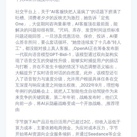
社交平台上，关于“AI客服快把人逼疯了”的话题下挤满了
吐槽。消费者夕夕的反映尤为激烈，她告诉「定焦
One」，大促期间咨询量暴增，AI客服顶在最前面，能
解决的问题却很有限。“尺码、库存、发货时间这些标准
问题还能回答，一旦涉及优惠活动、保价、投诉，AI要
么答非所问，要么套话循环。”她曾连续发了十几条“转人
工”，都没能对接上真人客服。,OpenAI正在筹备发布新
一代双向语音模型GPT-Bidi-1，该模型通过双向架构实
现了语音交互的突破性升级，能够实时捕捉用户的插话
与打断，并在不发生卡顿的情况下动态调整语义输出，
大幅提升了实时语音对话的自然度。此外，该模型还引
入了语音智力与速度分级，允许用户根据具体任务在交
互深度与响应速度之间做出权衡。,2022年9月，理想每
年例行的战略会上，就把人工智能包含自动驾驶作为未
来竞争的关键因素。第二年年初，战略发布时，他们又
向前一步，将AI从隐蔽战略变成一个开放战略。,推荐理
由
字节旗下AI产品豆包日活用户已超过2亿，但收入远低于
算力成本，主要依赖电商佣金。为应对成本压力，字节
开始将AI资源向企业服务倾斜，并通过Seedance等企业